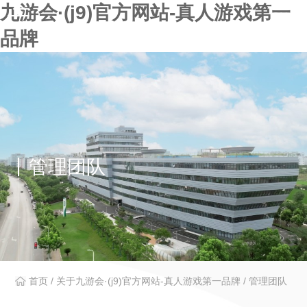
九游会·(j9)官方网站-真人游戏第一
CN
品牌
管理团队
首页
/
关于九游会·(j9)官方网站-真人游戏第一品牌
/
管理团队